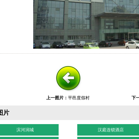
上一图片：
平邑度假村
下
图片
滨河润城
汉庭连锁酒店