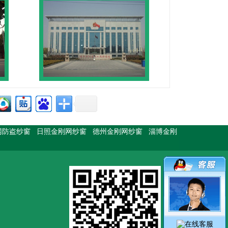
网防盗纱窗
日照金刚网纱窗
德州金刚网纱窗
淄博金刚