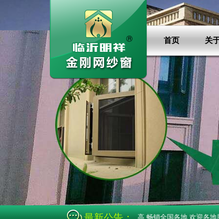
首页
关
最新公告：
框金刚网防盗纱窗,产品做工细腻,强度高,畅销全国各地,欢迎各地朋友前来