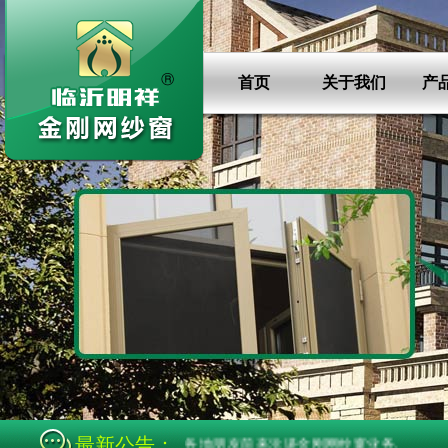
首页
关于我们
产
最新公告：
强度高,畅销全国各地,欢迎各地朋友前来洽谈金刚网纱窗业务.