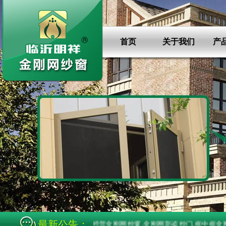
首页
关于我们
产
最新公告：
临沂明祥金刚网纱窗厂经营金刚网纱窗,金刚网防盗纱门,框中框金刚网防盗